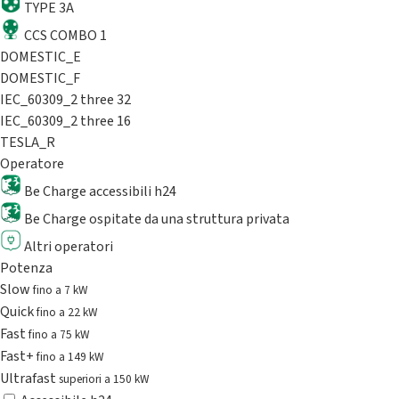
TYPE 3A
CCS COMBO 1
DOMESTIC_E
DOMESTIC_F
IEC_60309_2 three 32
IEC_60309_2 three 16
TESLA_R
Operatore
Be Charge accessibili h24
Be Charge ospitate da una struttura privata
Altri operatori
Potenza
Slow
fino a 7 kW
Quick
fino a 22 kW
Fast
fino a 75 kW
Fast+
fino a 149 kW
Ultrafast
superiori a 150 kW