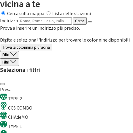
vicina a te
Cerca sulla mappa
Lista delle stazioni
Indirizzo
Cerca
Prova a inserire un indirizzo più preciso.
Digita e seleziona l'indirizzo per trovare le colonnine disponibili
Trova la colonnina piú vicina
Filtri
Filtri
Seleziona i filtri
Presa
TYPE 2
CCS COMBO
CHAdeMO
TYPE 1