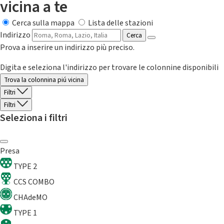
vicina a te
Cerca sulla mappa
Lista delle stazioni
Indirizzo
Cerca
Prova a inserire un indirizzo più preciso.
Digita e seleziona l'indirizzo per trovare le colonnine disponibili
Trova la colonnina piú vicina
Filtri
Filtri
Seleziona i filtri
Presa
TYPE 2
CCS COMBO
CHAdeMO
TYPE 1