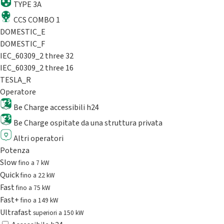
TYPE 3A
CCS COMBO 1
DOMESTIC_E
DOMESTIC_F
IEC_60309_2 three 32
IEC_60309_2 three 16
TESLA_R
Operatore
Be Charge accessibili h24
Be Charge ospitate da una struttura privata
Altri operatori
Potenza
Slow
fino a 7 kW
Quick
fino a 22 kW
Fast
fino a 75 kW
Fast+
fino a 149 kW
Ultrafast
superiori a 150 kW