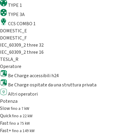
TYPE 1
TYPE 3A
CCS COMBO 1
DOMESTIC_E
DOMESTIC_F
IEC_60309_2 three 32
IEC_60309_2 three 16
TESLA_R
Operatore
Be Charge accessibili h24
Be Charge ospitate da una struttura privata
Altri operatori
Potenza
Slow
fino a 7 kW
Quick
fino a 22 kW
Fast
fino a 75 kW
Fast+
fino a 149 kW