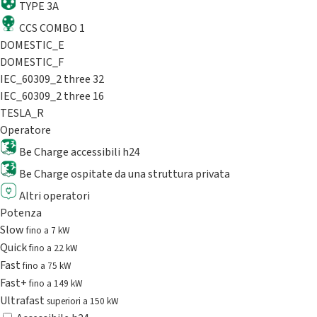
TYPE 3A
CCS COMBO 1
DOMESTIC_E
DOMESTIC_F
IEC_60309_2 three 32
IEC_60309_2 three 16
TESLA_R
Operatore
Be Charge accessibili h24
Be Charge ospitate da una struttura privata
Altri operatori
Potenza
Slow
fino a 7 kW
Quick
fino a 22 kW
Fast
fino a 75 kW
Fast+
fino a 149 kW
Ultrafast
superiori a 150 kW