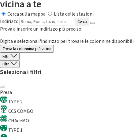
vicina a te
Cerca sulla mappa
Lista delle stazioni
Indirizzo
Cerca
Prova a inserire un indirizzo più preciso.
Digita e seleziona l'indirizzo per trovare le colonnine disponibili
Trova la colonnina piú vicina
Filtri
Filtri
Seleziona i filtri
Presa
TYPE 2
CCS COMBO
CHAdeMO
TYPE 1