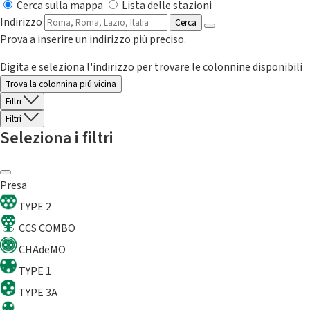
Cerca sulla mappa
Lista delle stazioni
Indirizzo
Cerca
Prova a inserire un indirizzo più preciso.
Digita e seleziona l'indirizzo per trovare le colonnine disponibili
Trova la colonnina piú vicina
Filtri
Filtri
Seleziona i filtri
Presa
TYPE 2
CCS COMBO
CHAdeMO
TYPE 1
TYPE 3A