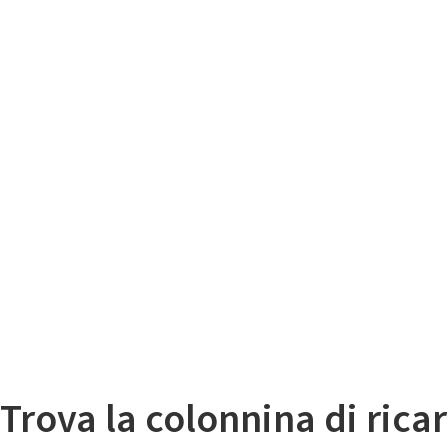
Il
Mappa colonnine di ricarica auto elettriche
Trova la colonnina di ricar