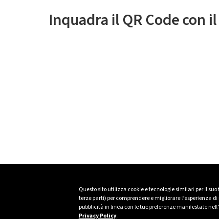
Inquadra il QR Code con i
Questo sito utilizza cookie e tecnologie similari per il suo
terze parti) per comprendere e migliorare l’esperienza di n
pubblicità in linea con le tue preferenze manifestate nell
Privacy Policy
.