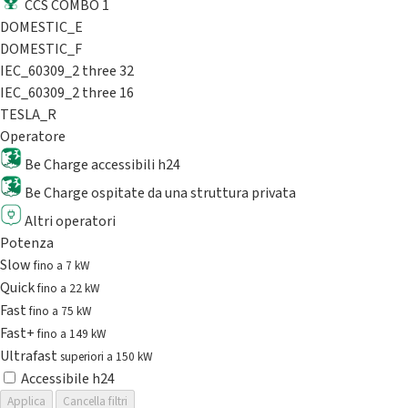
CCS COMBO 1
DOMESTIC_E
DOMESTIC_F
IEC_60309_2 three 32
IEC_60309_2 three 16
TESLA_R
Operatore
Be Charge accessibili h24
Be Charge ospitate da una struttura privata
Altri operatori
Potenza
Slow
fino a 7 kW
Quick
fino a 22 kW
Fast
fino a 75 kW
Fast+
fino a 149 kW
Ultrafast
superiori a 150 kW
Accessibile h24
Applica
Cancella filtri