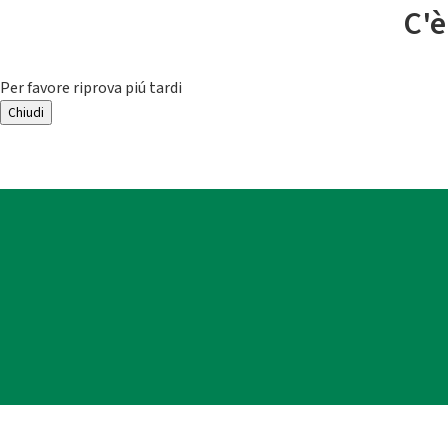
C'è
Per favore riprova piú tardi
Chiudi