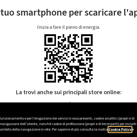
l tuo smartphone per scaricare l'
Inizia a fare il pieno di energia.
La trovi anche sui principali store online:
 funzionamento e per l’erogazione dei servizi in esso presenti, cookie analitici (propri e di
avigazione dell’utente, nonché cookie di profilazione (propri e di terze parti) per inviarti
’ambito della navigazione in rete. Per saperne di più consulta la nostra
Cookie Policy
e