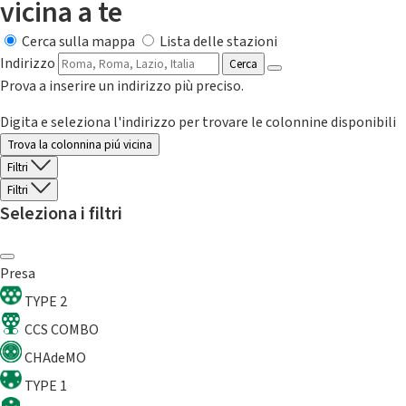
vicina a te
Cerca sulla mappa
Lista delle stazioni
Indirizzo
Cerca
Prova a inserire un indirizzo più preciso.
Digita e seleziona l'indirizzo per trovare le colonnine disponibili
Trova la colonnina piú vicina
Filtri
Filtri
Seleziona i filtri
Presa
TYPE 2
CCS COMBO
CHAdeMO
TYPE 1