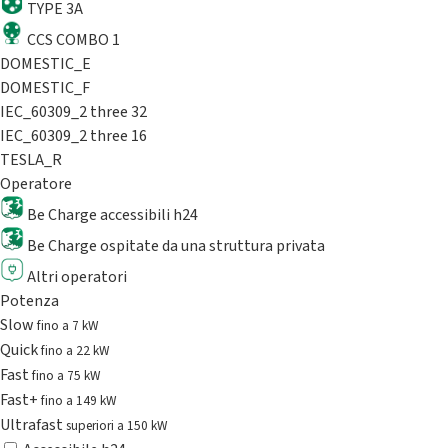
TYPE 3A
CCS COMBO 1
DOMESTIC_E
DOMESTIC_F
IEC_60309_2 three 32
IEC_60309_2 three 16
TESLA_R
Operatore
Be Charge accessibili h24
Be Charge ospitate da una struttura privata
Altri operatori
Potenza
Slow
fino a 7 kW
Quick
fino a 22 kW
Fast
fino a 75 kW
Fast+
fino a 149 kW
Ultrafast
superiori a 150 kW