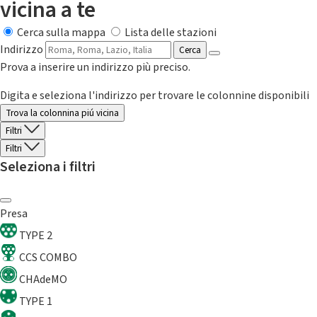
vicina a te
Cerca sulla mappa
Lista delle stazioni
Indirizzo
Cerca
Prova a inserire un indirizzo più preciso.
Digita e seleziona l'indirizzo per trovare le colonnine disponibili
Trova la colonnina piú vicina
Filtri
Filtri
Seleziona i filtri
Presa
TYPE 2
CCS COMBO
CHAdeMO
TYPE 1