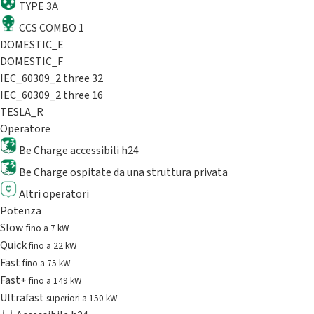
TYPE 3A
CCS COMBO 1
DOMESTIC_E
DOMESTIC_F
IEC_60309_2 three 32
IEC_60309_2 three 16
TESLA_R
Operatore
Be Charge accessibili h24
Be Charge ospitate da una struttura privata
Altri operatori
Potenza
Slow
fino a 7 kW
Quick
fino a 22 kW
Fast
fino a 75 kW
Fast+
fino a 149 kW
Ultrafast
superiori a 150 kW