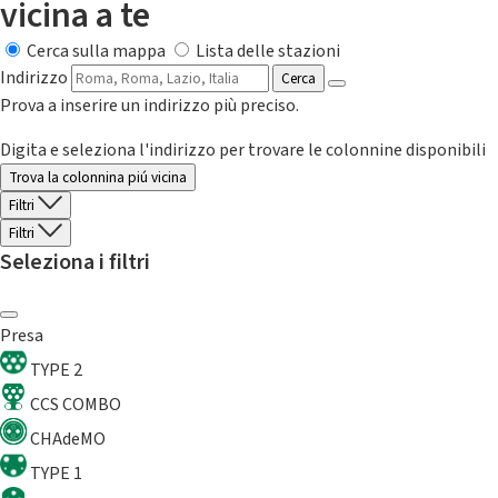
vicina a te
Cerca sulla mappa
Lista delle stazioni
Indirizzo
Cerca
Prova a inserire un indirizzo più preciso.
Digita e seleziona l'indirizzo per trovare le colonnine disponibili
Trova la colonnina piú vicina
Filtri
Filtri
Seleziona i filtri
Presa
TYPE 2
CCS COMBO
CHAdeMO
TYPE 1