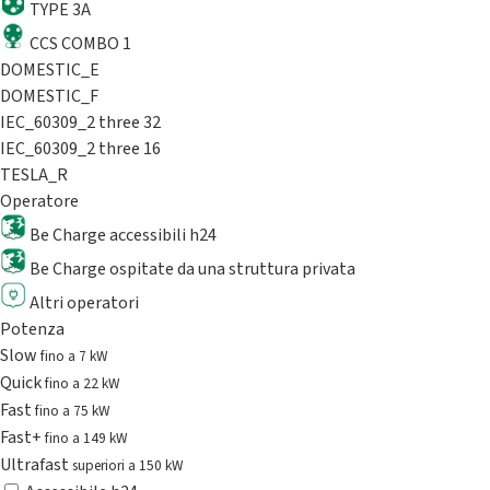
TYPE 3A
CCS COMBO 1
DOMESTIC_E
DOMESTIC_F
IEC_60309_2 three 32
IEC_60309_2 three 16
TESLA_R
Operatore
Be Charge accessibili h24
Be Charge ospitate da una struttura privata
Altri operatori
Potenza
Slow
fino a 7 kW
Quick
fino a 22 kW
Fast
fino a 75 kW
Fast+
fino a 149 kW
Ultrafast
superiori a 150 kW