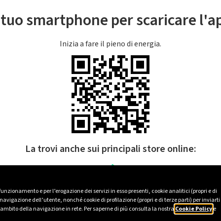
l tuo smartphone per scaricare l'
Inizia a fare il pieno di energia.
La trovi anche sui principali store online:
 funzionamento e per l’erogazione dei servizi in esso presenti, cookie analitici (propri e di
avigazione dell’utente, nonché cookie di profilazione (propri e di terze parti) per inviarti
’ambito della navigazione in rete. Per saperne di più consulta la nostra
Cookie Policy
e