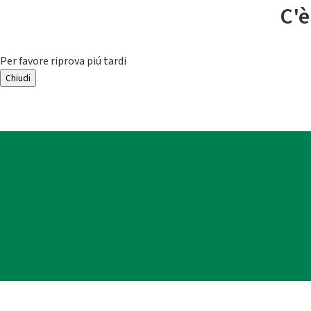
C'è
Per favore riprova piú tardi
Chiudi