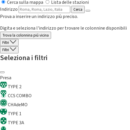
Cerca sulla mappa
Lista delle stazioni
Indirizzo
Cerca
Prova a inserire un indirizzo più preciso.
Digita e seleziona l'indirizzo per trovare le colonnine disponibili
Trova la colonnina piú vicina
Filtri
Filtri
Seleziona i filtri
Presa
TYPE 2
CCS COMBO
CHAdeMO
TYPE 1
TYPE 3A