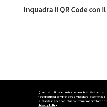
Inquadra il QR Code con i
Questo sito utilizza cookie e tecnologie similari per il suo
terze parti) per comprendere e migliorare l’esperienza di n
pubblicità in linea con le tue preferenze manifestate nell
Privacy Policy
.