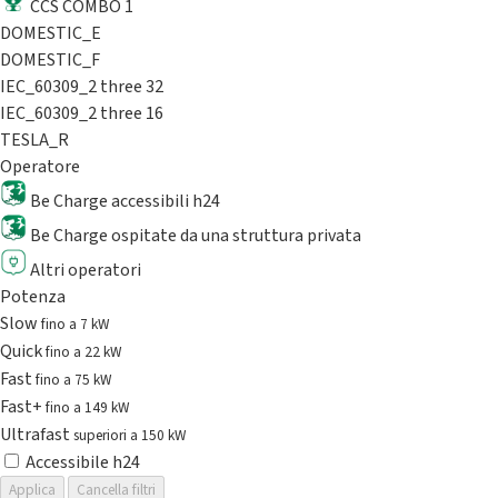
CCS COMBO 1
DOMESTIC_E
DOMESTIC_F
IEC_60309_2 three 32
IEC_60309_2 three 16
TESLA_R
Operatore
Be Charge accessibili h24
Be Charge ospitate da una struttura privata
Altri operatori
Potenza
Slow
fino a 7 kW
Quick
fino a 22 kW
Fast
fino a 75 kW
Fast+
fino a 149 kW
Ultrafast
superiori a 150 kW
Accessibile h24
Applica
Cancella filtri