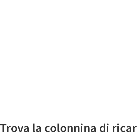
Il
Mappa colonnine di ricarica auto elettriche
Trova la colonnina di ricar