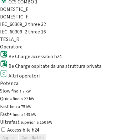
CCS COMBO 1
DOMESTIC_E
DOMESTIC_F
IEC_60309_2 three 32
IEC_60309_2 three 16
TESLA_R
Operatore
Be Charge accessibili h24
Be Charge ospitate da una struttura privata
Altri operatori
Potenza
Slow
fino a 7 kW
Quick
fino a 22 kW
Fast
fino a 75 kW
Fast+
fino a 149 kW
Ultrafast
superiori a 150 kW
Accessibile h24
Applica
Cancella filtri