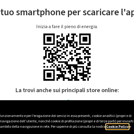
l tuo smartphone per scaricare l'
Inizia a fare il pieno di energia.
La trovi anche sui principali store online:
 funzionamento e per l’erogazione dei servizi in esso presenti, cookie analitici (propri e di
avigazione dell’utente, nonché cookie di profilazione (propri e di terze parti) per inviarti
’ambito della navigazione in rete. Per saperne di più consulta la nostra
Cookie Policy
e