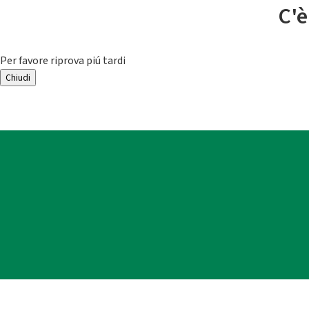
C'è
Per favore riprova piú tardi
Chiudi