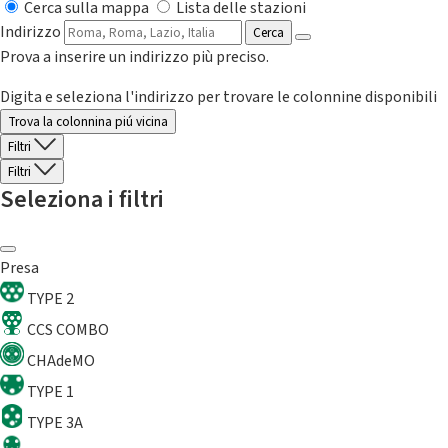
Cerca sulla mappa
Lista delle stazioni
Indirizzo
Cerca
Prova a inserire un indirizzo più preciso.
Digita e seleziona l'indirizzo per trovare le colonnine disponibili
Trova la colonnina piú vicina
Filtri
Filtri
Seleziona i filtri
Presa
TYPE 2
CCS COMBO
CHAdeMO
TYPE 1
TYPE 3A