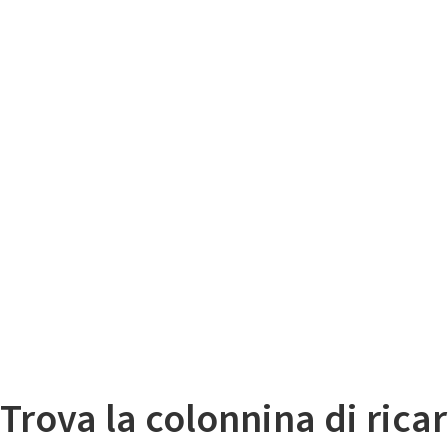
Il
Mappa colonnine di ricarica auto elettriche
Trova la colonnina di ricar