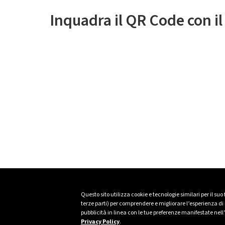
Inquadra il QR Code con i
Questo sito utilizza cookie e tecnologie similari per il suo
terze parti) per comprendere e migliorare l’esperienza di n
pubblicità in linea con le tue preferenze manifestate nell
Privacy Policy
.