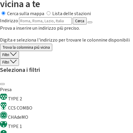
vicina a te
Cerca sulla mappa
Lista delle stazioni
Indirizzo
Cerca
Prova a inserire un indirizzo più preciso.
Digita e seleziona l'indirizzo per trovare le colonnine disponibili
Trova la colonnina piú vicina
Filtri
Filtri
Seleziona i filtri
Presa
TYPE 2
CCS COMBO
CHAdeMO
TYPE 1