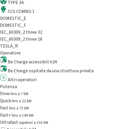
TYPE 3A
CCS COMBO 1
DOMESTIC_E
DOMESTIC_F
IEC_60309_2 three 32
IEC_60309_2 three 16
TESLA_R
Operatore
Be Charge accessibili h24
Be Charge ospitate da una struttura privata
Altri operatori
Potenza
Slow
fino a 7 kW
Quick
fino a 22 kW
Fast
fino a 75 kW
Fast+
fino a 149 kW
Ultrafast
superiori a 150 kW