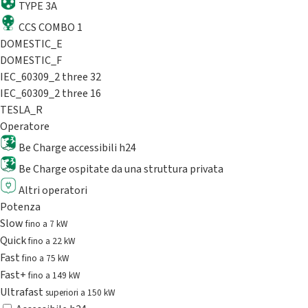
TYPE 3A
CCS COMBO 1
DOMESTIC_E
DOMESTIC_F
IEC_60309_2 three 32
IEC_60309_2 three 16
TESLA_R
Operatore
Be Charge accessibili h24
Be Charge ospitate da una struttura privata
Altri operatori
Potenza
Slow
fino a 7 kW
Quick
fino a 22 kW
Fast
fino a 75 kW
Fast+
fino a 149 kW
Ultrafast
superiori a 150 kW