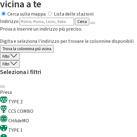
vicina a te
Cerca sulla mappa
Lista delle stazioni
Indirizzo
Cerca
Prova a inserire un indirizzo più preciso.
Digita e seleziona l'indirizzo per trovare le colonnine disponibili
Trova la colonnina piú vicina
Filtri
Filtri
Seleziona i filtri
Presa
TYPE 2
CCS COMBO
CHAdeMO
TYPE 1