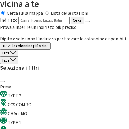
vicina a te
Cerca sulla mappa
Lista delle stazioni
Indirizzo
Cerca
Prova a inserire un indirizzo più preciso.
Digita e seleziona l'indirizzo per trovare le colonnine disponibili
Trova la colonnina piú vicina
Filtri
Filtri
Seleziona i filtri
Presa
TYPE 2
CCS COMBO
CHAdeMO
TYPE 1