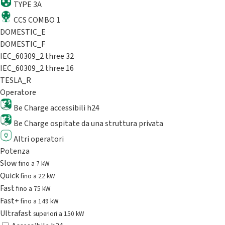
TYPE 3A
CCS COMBO 1
DOMESTIC_E
DOMESTIC_F
IEC_60309_2 three 32
IEC_60309_2 three 16
TESLA_R
Operatore
Be Charge accessibili h24
Be Charge ospitate da una struttura privata
Altri operatori
Potenza
Slow
fino a 7 kW
Quick
fino a 22 kW
Fast
fino a 75 kW
Fast+
fino a 149 kW
Ultrafast
superiori a 150 kW