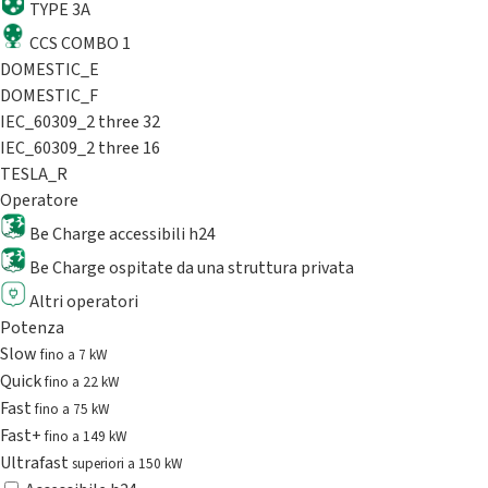
TYPE 3A
CCS COMBO 1
DOMESTIC_E
DOMESTIC_F
IEC_60309_2 three 32
IEC_60309_2 three 16
TESLA_R
Operatore
Be Charge accessibili h24
Be Charge ospitate da una struttura privata
Altri operatori
Potenza
Slow
fino a 7 kW
Quick
fino a 22 kW
Fast
fino a 75 kW
Fast+
fino a 149 kW
Ultrafast
superiori a 150 kW