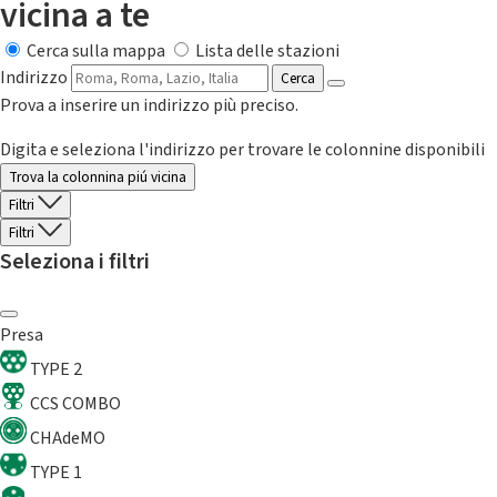
vicina a te
Cerca sulla mappa
Lista delle stazioni
Indirizzo
Cerca
Prova a inserire un indirizzo più preciso.
Digita e seleziona l'indirizzo per trovare le colonnine disponibili
Trova la colonnina piú vicina
Filtri
Filtri
Seleziona i filtri
Presa
TYPE 2
CCS COMBO
CHAdeMO
TYPE 1