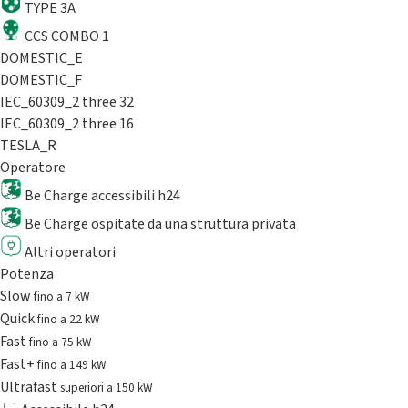
TYPE 3A
CCS COMBO 1
DOMESTIC_E
DOMESTIC_F
IEC_60309_2 three 32
IEC_60309_2 three 16
TESLA_R
Operatore
Be Charge accessibili h24
Be Charge ospitate da una struttura privata
Altri operatori
Potenza
Slow
fino a 7 kW
Quick
fino a 22 kW
Fast
fino a 75 kW
Fast+
fino a 149 kW
Ultrafast
superiori a 150 kW