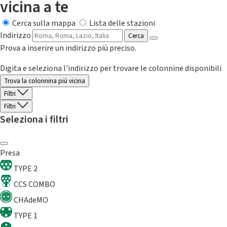
vicina a te
Cerca sulla mappa
Lista delle stazioni
Indirizzo
Cerca
Prova a inserire un indirizzo più preciso.
Digita e seleziona l'indirizzo per trovare le colonnine disponibili
Trova la colonnina piú vicina
Filtri
Filtri
Seleziona i filtri
Presa
TYPE 2
CCS COMBO
CHAdeMO
TYPE 1