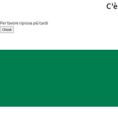
C'è
Per favore riprova piú tardi
Chiudi