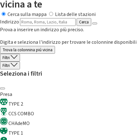
vicina a te
Cerca sulla mappa
Lista delle stazioni
Indirizzo
Cerca
Prova a inserire un indirizzo più preciso.
Digita e seleziona l'indirizzo per trovare le colonnine disponibili
Trova la colonnina piú vicina
Filtri
Filtri
Seleziona i filtri
Presa
TYPE 2
CCS COMBO
CHAdeMO
TYPE 1