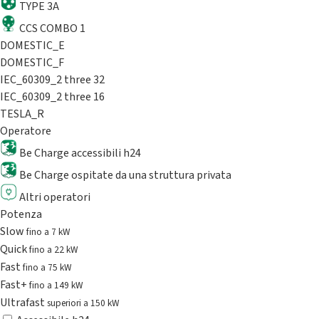
TYPE 3A
CCS COMBO 1
DOMESTIC_E
DOMESTIC_F
IEC_60309_2 three 32
IEC_60309_2 three 16
TESLA_R
Operatore
Be Charge accessibili h24
Be Charge ospitate da una struttura privata
Altri operatori
Potenza
Slow
fino a 7 kW
Quick
fino a 22 kW
Fast
fino a 75 kW
Fast+
fino a 149 kW
Ultrafast
superiori a 150 kW