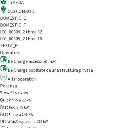
TYPE 3A
CCS COMBO 1
DOMESTIC_E
DOMESTIC_F
IEC_60309_2 three 32
IEC_60309_2 three 16
TESLA_R
Operatore
Be Charge accessibili h24
Be Charge ospitate da una struttura privata
Altri operatori
Potenza
Slow
fino a 7 kW
Quick
fino a 22 kW
Fast
fino a 75 kW
Fast+
fino a 149 kW
Ultrafast
superiori a 150 kW