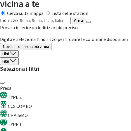
vicina a te
Cerca sulla mappa
Lista delle stazioni
Indirizzo
Cerca
Prova a inserire un indirizzo più preciso.
Digita e seleziona l'indirizzo per trovare le colonnine disponibili
Trova la colonnina piú vicina
Filtri
Filtri
Seleziona i filtri
Presa
TYPE 2
CCS COMBO
CHAdeMO
TYPE 1