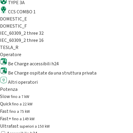
TYPE 3A
CCS COMBO 1
DOMESTIC_E
DOMESTIC_F
IEC_60309_2 three 32
IEC_60309_2 three 16
TESLA_R
Operatore
Be Charge accessibili h24
Be Charge ospitate da una struttura privata
Altri operatori
Potenza
Slow
fino a 7 kW
Quick
fino a 22 kW
Fast
fino a 75 kW
Fast+
fino a 149 kW
Ultrafast
superiori a 150 kW