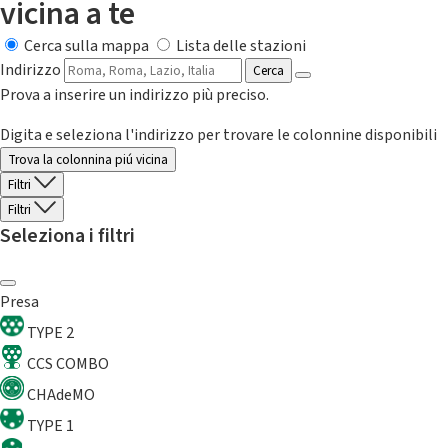
vicina a te
Cerca sulla mappa
Lista delle stazioni
Indirizzo
Cerca
Prova a inserire un indirizzo più preciso.
Digita e seleziona l'indirizzo per trovare le colonnine disponibili
Trova la colonnina piú vicina
Filtri
Filtri
Seleziona i filtri
Presa
TYPE 2
CCS COMBO
CHAdeMO
TYPE 1