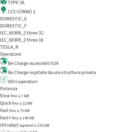
TYPE 3A
CCS COMBO 1
DOMESTIC_E
DOMESTIC_F
IEC_60309_2 three 32
IEC_60309_2 three 16
TESLA_R
Operatore
Be Charge accessibili h24
Be Charge ospitate da una struttura privata
Altri operatori
Potenza
Slow
fino a 7 kW
Quick
fino a 22 kW
Fast
fino a 75 kW
Fast+
fino a 149 kW
Ultrafast
superiori a 150 kW