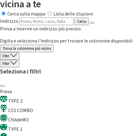
vicina a te
Cerca sulla mappa
Lista delle stazioni
Indirizzo
Cerca
Prova a inserire un indirizzo più preciso.
Digita e seleziona l'indirizzo per trovare le colonnine disponibili
Trova la colonnina piú vicina
Filtri
Filtri
Seleziona i filtri
Presa
TYPE 2
CCS COMBO
CHAdeMO
TYPE 1