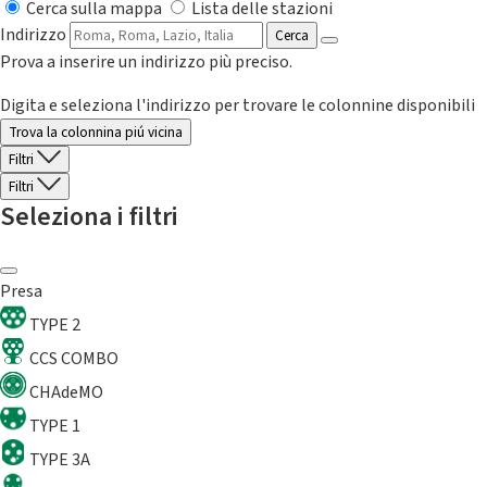
Cerca sulla mappa
Lista delle stazioni
Indirizzo
Cerca
Prova a inserire un indirizzo più preciso.
Digita e seleziona l'indirizzo per trovare le colonnine disponibili
Trova la colonnina piú vicina
Filtri
Filtri
Seleziona i filtri
Presa
TYPE 2
CCS COMBO
CHAdeMO
TYPE 1
TYPE 3A