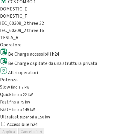
CCS COMBO 1
DOMESTIC_E
DOMESTIC_F
IEC_60309_2 three 32
IEC_60309_2 three 16
TESLA_R
Operatore
Be Charge accessibili h24
Be Charge ospitate da una struttura privata
Altri operatori
Potenza
Slow
fino a 7 kW
Quick
fino a 22 kW
Fast
fino a 75 kW
Fast+
fino a 149 kW
Ultrafast
superiori a 150 kW
Accessibile h24
Applica
Cancella filtri