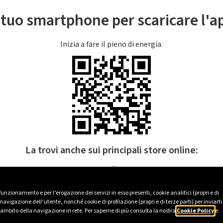
l tuo smartphone per scaricare l'
Inizia a fare il pieno di energia.
La trovi anche sui principali store online:
 funzionamento e per l’erogazione dei servizi in esso presenti, cookie analitici (propri e di
avigazione dell’utente, nonché cookie di profilazione (propri e di terze parti) per inviarti
’ambito della navigazione in rete. Per saperne di più consulta la nostra
Cookie Policy
e