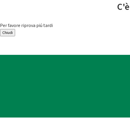
C'è
Per favore riprova piú tardi
Chiudi