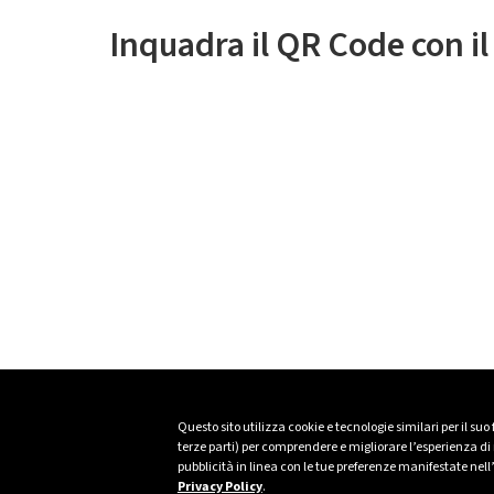
Inquadra il QR Code con i
Questo sito utilizza cookie e tecnologie similari per il suo
terze parti) per comprendere e migliorare l’esperienza di n
pubblicità in linea con le tue preferenze manifestate nell
Privacy Policy
.