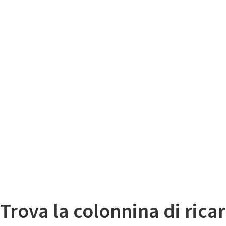
Il
Mappa colonnine di ricarica auto elettriche
Trova la colonnina di ricar