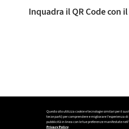
Inquadra il QR Code con i
Questo sito utilizza cookie e tecnologie similari per il suo
terze parti) per comprendere e migliorare l’esperienza di n
pubblicità in linea con le tue preferenze manifestate nell
Privacy Policy
.