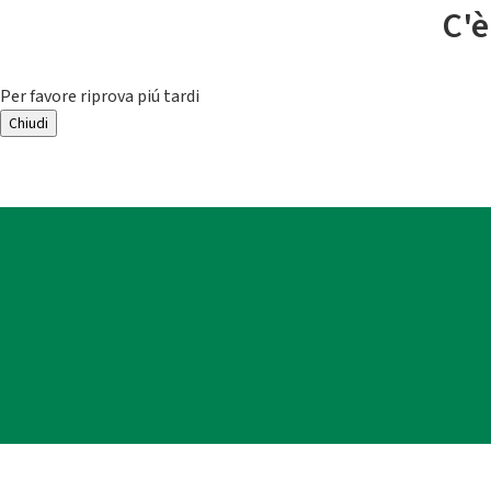
C'è
Per favore riprova piú tardi
Chiudi