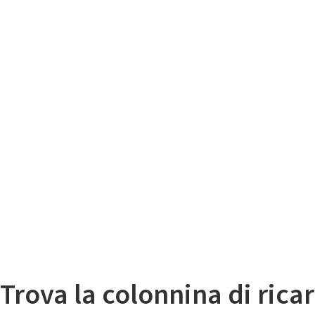
Il
Mappa colonnine di ricarica auto elettriche
Trova la colonnina di ricar