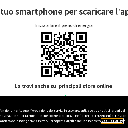
l tuo smartphone per scaricare l'
Inizia a fare il pieno di energia.
La trovi anche sui principali store online:
 funzionamento e per l’erogazione dei servizi in esso presenti, cookie analitici (propri e di
avigazione dell’utente, nonché cookie di profilazione (propri e di terze parti) per inviarti
’ambito della navigazione in rete. Per saperne di più consulta la nostra
Cookie Policy
e