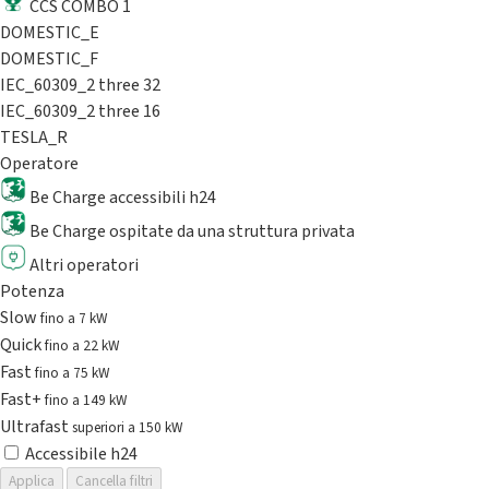
CCS COMBO 1
DOMESTIC_E
DOMESTIC_F
IEC_60309_2 three 32
IEC_60309_2 three 16
TESLA_R
Operatore
Be Charge accessibili h24
Be Charge ospitate da una struttura privata
Altri operatori
Potenza
Slow
fino a 7 kW
Quick
fino a 22 kW
Fast
fino a 75 kW
Fast+
fino a 149 kW
Ultrafast
superiori a 150 kW
Accessibile h24
Applica
Cancella filtri