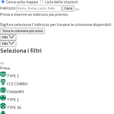
Cerca sulla mappa
Lista delle stazioni
Indirizzo
Cerca
Prova a inserire un indirizzo più preciso.
Digita e seleziona l'indirizzo per trovare le colonnine disponibili
Trova la colonnina piú vicina
Filtri
Filtri
Seleziona i filtri
Presa
TYPE 2
CCS COMBO
CHAdeMO
TYPE 1
TYPE 3A