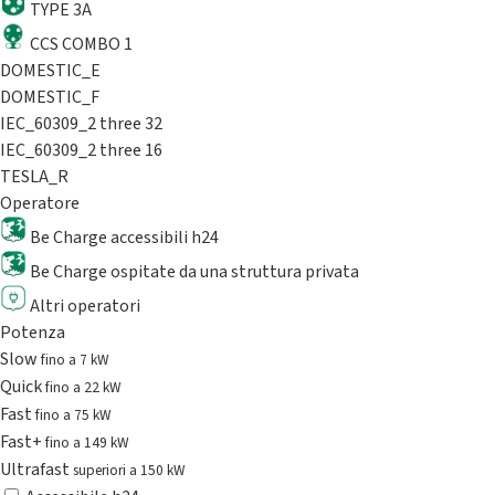
TYPE 3A
CCS COMBO 1
DOMESTIC_E
DOMESTIC_F
IEC_60309_2 three 32
IEC_60309_2 three 16
TESLA_R
Operatore
Be Charge accessibili h24
Be Charge ospitate da una struttura privata
Altri operatori
Potenza
Slow
fino a 7 kW
Quick
fino a 22 kW
Fast
fino a 75 kW
Fast+
fino a 149 kW
Ultrafast
superiori a 150 kW