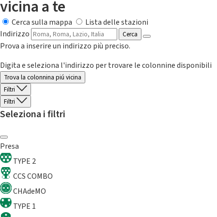
vicina a te
Cerca sulla mappa
Lista delle stazioni
Indirizzo
Cerca
Prova a inserire un indirizzo più preciso.
Digita e seleziona l'indirizzo per trovare le colonnine disponibili
Trova la colonnina piú vicina
Filtri
Filtri
Seleziona i filtri
Presa
TYPE 2
CCS COMBO
CHAdeMO
TYPE 1