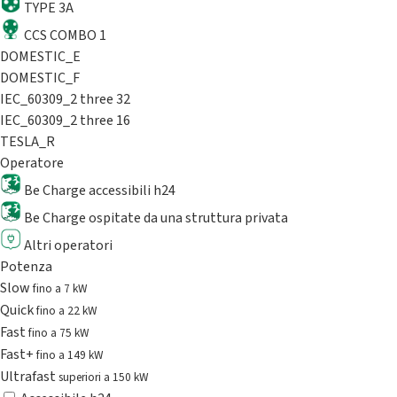
TYPE 3A
CCS COMBO 1
DOMESTIC_E
DOMESTIC_F
IEC_60309_2 three 32
IEC_60309_2 three 16
TESLA_R
Operatore
Be Charge accessibili h24
Be Charge ospitate da una struttura privata
Altri operatori
Potenza
Slow
fino a 7 kW
Quick
fino a 22 kW
Fast
fino a 75 kW
Fast+
fino a 149 kW
Ultrafast
superiori a 150 kW