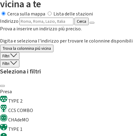
vicina a te
Cerca sulla mappa
Lista delle stazioni
Indirizzo
Cerca
Prova a inserire un indirizzo più preciso.
Digita e seleziona l'indirizzo per trovare le colonnine disponibili
Trova la colonnina piú vicina
Filtri
Filtri
Seleziona i filtri
Presa
TYPE 2
CCS COMBO
CHAdeMO
TYPE 1