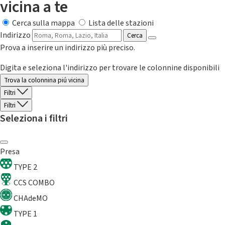
vicina a te
Cerca sulla mappa
Lista delle stazioni
Indirizzo
Cerca
Prova a inserire un indirizzo più preciso.
Digita e seleziona l'indirizzo per trovare le colonnine disponibili
Trova la colonnina piú vicina
Filtri
Filtri
Seleziona i filtri
Presa
TYPE 2
CCS COMBO
CHAdeMO
TYPE 1