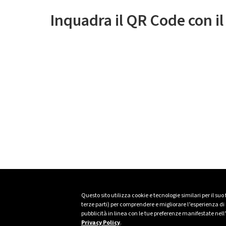
Inquadra il QR Code con i
Questo sito utilizza cookie e tecnologie similari per il suo
terze parti) per comprendere e migliorare l’esperienza di n
pubblicità in linea con le tue preferenze manifestate nell
Privacy Policy
.