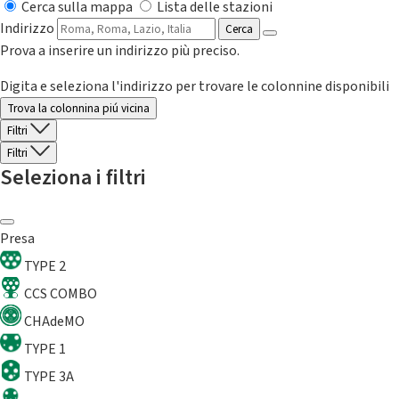
Cerca sulla mappa
Lista delle stazioni
Indirizzo
Cerca
Prova a inserire un indirizzo più preciso.
Digita e seleziona l'indirizzo per trovare le colonnine disponibili
Trova la colonnina piú vicina
Filtri
Filtri
Seleziona i filtri
Presa
TYPE 2
CCS COMBO
CHAdeMO
TYPE 1
TYPE 3A