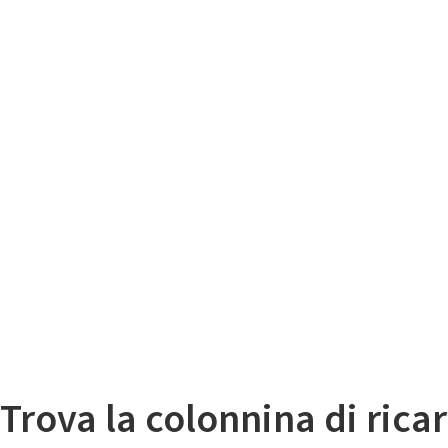
Il
Mappa colonnine di ricarica auto elettriche
Trova la colonnina di ricar