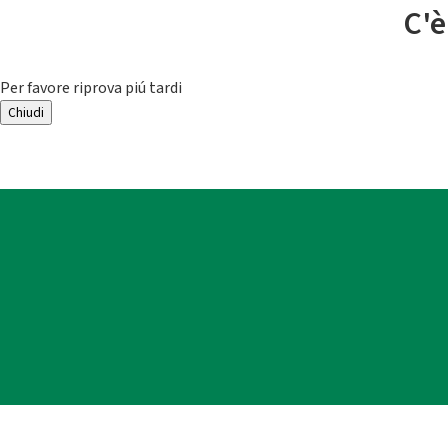
C'è
Per favore riprova piú tardi
Chiudi