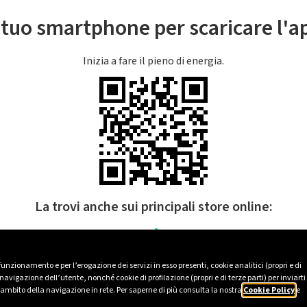
l tuo smartphone per scaricare l'
Inizia a fare il pieno di energia.
La trovi anche sui principali store online:
 funzionamento e per l’erogazione dei servizi in esso presenti, cookie analitici (propri e di
avigazione dell’utente, nonché cookie di profilazione (propri e di terze parti) per inviarti
’ambito della navigazione in rete. Per saperne di più consulta la nostra
Cookie Policy
e