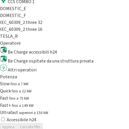
CCS COMBO 1
DOMESTIC_E
DOMESTIC_F
IEC_60309_2 three 32
IEC_60309_2 three 16
TESLA_R
Operatore
Be Charge accessibili h24
Be Charge ospitate da una struttura privata
Altri operatori
Potenza
Slow
fino a 7 kW
Quick
fino a 22 kW
Fast
fino a 75 kW
Fast+
fino a 149 kW
Ultrafast
superiori a 150 kW
Accessibile h24
Applica
Cancella filtri