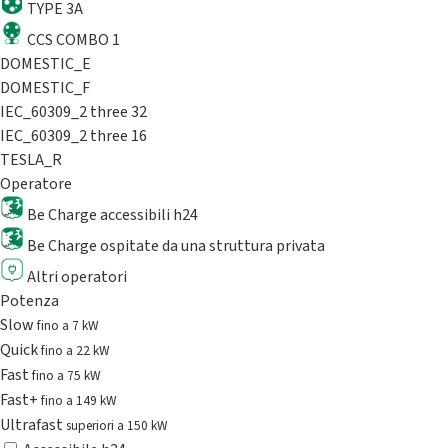
TYPE 3A
CCS COMBO 1
DOMESTIC_E
DOMESTIC_F
IEC_60309_2 three 32
IEC_60309_2 three 16
TESLA_R
Operatore
Be Charge accessibili h24
Be Charge ospitate da una struttura privata
Altri operatori
Potenza
Slow
fino a 7 kW
Quick
fino a 22 kW
Fast
fino a 75 kW
Fast+
fino a 149 kW
Ultrafast
superiori a 150 kW