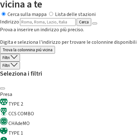
vicina a te
Cerca sulla mappa
Lista delle stazioni
Indirizzo
Cerca
Prova a inserire un indirizzo più preciso.
Digita e seleziona l'indirizzo per trovare le colonnine disponibili
Trova la colonnina piú vicina
Filtri
Filtri
Seleziona i filtri
Presa
TYPE 2
CCS COMBO
CHAdeMO
TYPE 1