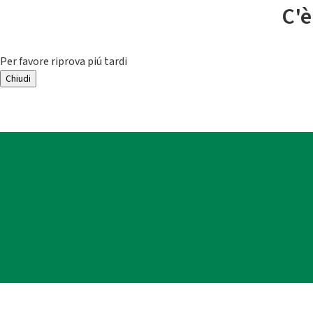
C'è
Per favore riprova piú tardi
Chiudi