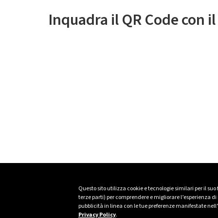
Inquadra il QR Code con i
Questo sito utilizza cookie e tecnologie similari per il suo
terze parti) per comprendere e migliorare l’esperienza di n
pubblicità in linea con le tue preferenze manifestate nell
Privacy Policy
.