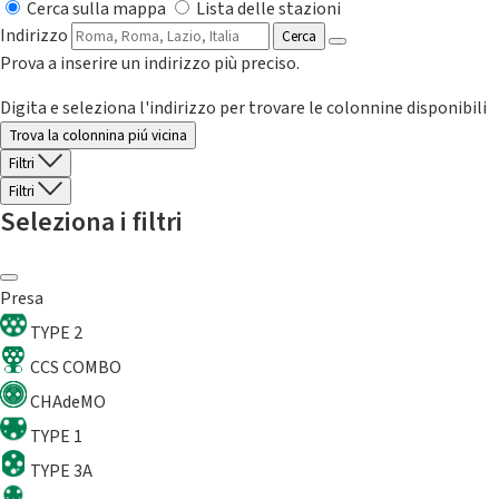
Cerca sulla mappa
Lista delle stazioni
Indirizzo
Cerca
Prova a inserire un indirizzo più preciso.
Digita e seleziona l'indirizzo per trovare le colonnine disponibili
Trova la colonnina piú vicina
Filtri
Filtri
Seleziona i filtri
Presa
TYPE 2
CCS COMBO
CHAdeMO
TYPE 1
TYPE 3A