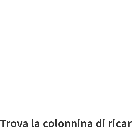
Il
Mappa colonnine di ricarica auto elettriche
Trova la colonnina di ricar