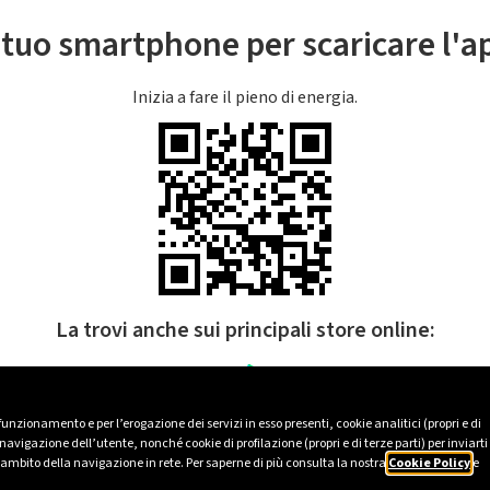
l tuo smartphone per scaricare l'
Inizia a fare il pieno di energia.
La trovi anche sui principali store online:
 funzionamento e per l’erogazione dei servizi in esso presenti, cookie analitici (propri e di
avigazione dell’utente, nonché cookie di profilazione (propri e di terze parti) per inviarti
’ambito della navigazione in rete. Per saperne di più consulta la nostra
Cookie Policy
e