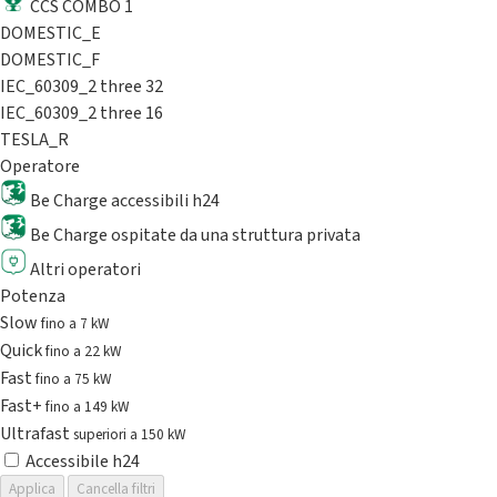
CCS COMBO 1
DOMESTIC_E
DOMESTIC_F
IEC_60309_2 three 32
IEC_60309_2 three 16
TESLA_R
Operatore
Be Charge accessibili h24
Be Charge ospitate da una struttura privata
Altri operatori
Potenza
Slow
fino a 7 kW
Quick
fino a 22 kW
Fast
fino a 75 kW
Fast+
fino a 149 kW
Ultrafast
superiori a 150 kW
Accessibile h24
Applica
Cancella filtri