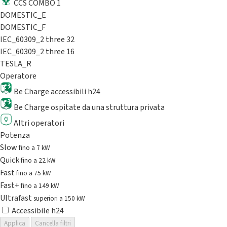
CCS COMBO 1
DOMESTIC_E
DOMESTIC_F
IEC_60309_2 three 32
IEC_60309_2 three 16
TESLA_R
Operatore
Be Charge accessibili h24
Be Charge ospitate da una struttura privata
Altri operatori
Potenza
Slow
fino a 7 kW
Quick
fino a 22 kW
Fast
fino a 75 kW
Fast+
fino a 149 kW
Ultrafast
superiori a 150 kW
Accessibile h24
Applica
Cancella filtri