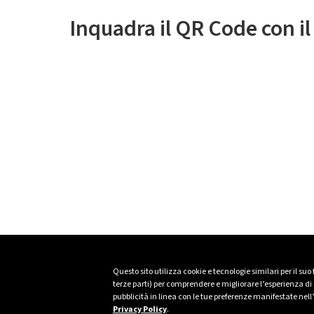
Inquadra il QR Code con i
Questo sito utilizza cookie e tecnologie similari per il suo
terze parti) per comprendere e migliorare l’esperienza di n
pubblicità in linea con le tue preferenze manifestate nell
Privacy Policy
.