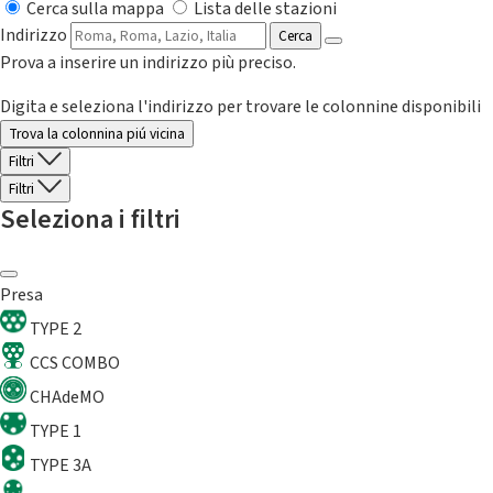
Cerca sulla mappa
Lista delle stazioni
Indirizzo
Cerca
Prova a inserire un indirizzo più preciso.
Digita e seleziona l'indirizzo per trovare le colonnine disponibili
Trova la colonnina piú vicina
Filtri
Filtri
Seleziona i filtri
Presa
TYPE 2
CCS COMBO
CHAdeMO
TYPE 1
TYPE 3A