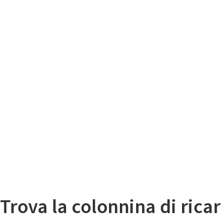
Il
Mappa colonnine di ricarica auto elettriche
Trova la colonnina di ricar