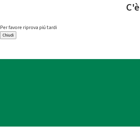
C'è
Per favore riprova piú tardi
Chiudi