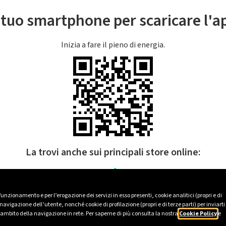
l tuo smartphone per scaricare l'
Inizia a fare il pieno di energia.
La trovi anche sui principali store online:
 funzionamento e per l’erogazione dei servizi in esso presenti, cookie analitici (propri e di
avigazione dell’utente, nonché cookie di profilazione (propri e di terze parti) per inviarti
’ambito della navigazione in rete. Per saperne di più consulta la nostra
Cookie Policy
e