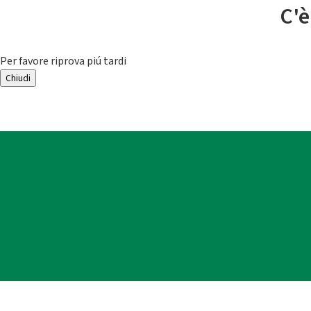
C'è
Per favore riprova piú tardi
Chiudi