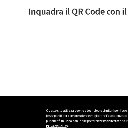
Inquadra il QR Code con i
Questo sito utilizza cookie e tecnologie similari per il suo
terze parti) per comprendere e migliorare l’esperienza di n
pubblicità in linea con le tue preferenze manifestate nell
Privacy Policy
.