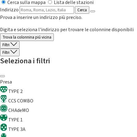
Cerca sulla mappa
Lista delle stazioni
Indirizzo
Cerca
Prova a inserire un indirizzo più preciso.
Digita e seleziona l'indirizzo per trovare le colonnine disponibili
Trova la colonnina piú vicina
Filtri
Filtri
Seleziona i filtri
Presa
TYPE 2
CCS COMBO
CHAdeMO
TYPE 1
TYPE 3A