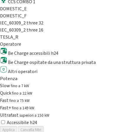
CCS COMBO 1
DOMESTIC_E
DOMESTIC_F
IEC_60309_2 three 32
IEC_60309_2 three 16
TESLA_R
Operatore
Be Charge accessibili h24
Be Charge ospitate da una struttura privata
Altri operatori
Potenza
Slow
fino a 7 kW
Quick
fino a 22 kW
Fast
fino a 75 kW
Fast+
fino a 149 kW
Ultrafast
superiori a 150 kW
Accessibile h24
Applica
Cancella filtri