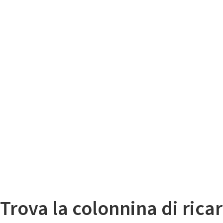
Il
Mappa colonnine di ricarica auto elettriche
Trova la colonnina di ricar