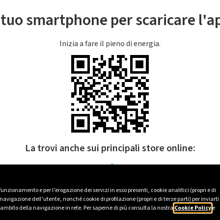
l tuo smartphone per scaricare l'
Inizia a fare il pieno di energia.
La trovi anche sui principali store online:
 funzionamento e per l’erogazione dei servizi in esso presenti, cookie analitici (propri e di
avigazione dell’utente, nonché cookie di profilazione (propri e di terze parti) per inviarti
’ambito della navigazione in rete. Per saperne di più consulta la nostra
Cookie Policy
e