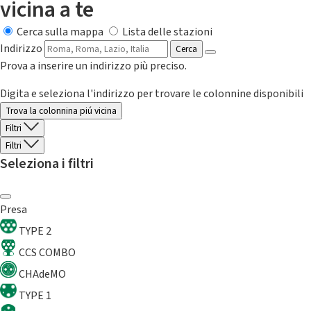
vicina a te
Cerca sulla mappa
Lista delle stazioni
Indirizzo
Cerca
Prova a inserire un indirizzo più preciso.
Digita e seleziona l'indirizzo per trovare le colonnine disponibili
Trova la colonnina piú vicina
Filtri
Filtri
Seleziona i filtri
Presa
TYPE 2
CCS COMBO
CHAdeMO
TYPE 1