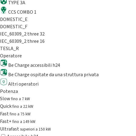
TYPE 3A
CCS COMBO 1
DOMESTIC_E
DOMESTIC_F
IEC_60309_2 three 32
IEC_60309_2 three 16
TESLA_R
Operatore
Be Charge accessibili h24
Be Charge ospitate da una struttura privata
Altri operatori
Potenza
Slow
fino a 7 kW
Quick
fino a 22 kW
Fast
fino a 75 kW
Fast+
fino a 149 kW
Ultrafast
superiori a 150 kW