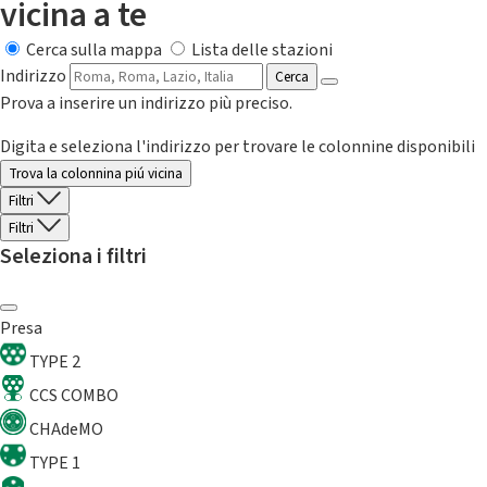
vicina a te
Cerca sulla mappa
Lista delle stazioni
Indirizzo
Cerca
Prova a inserire un indirizzo più preciso.
Digita e seleziona l'indirizzo per trovare le colonnine disponibili
Trova la colonnina piú vicina
Filtri
Filtri
Seleziona i filtri
Presa
TYPE 2
CCS COMBO
CHAdeMO
TYPE 1