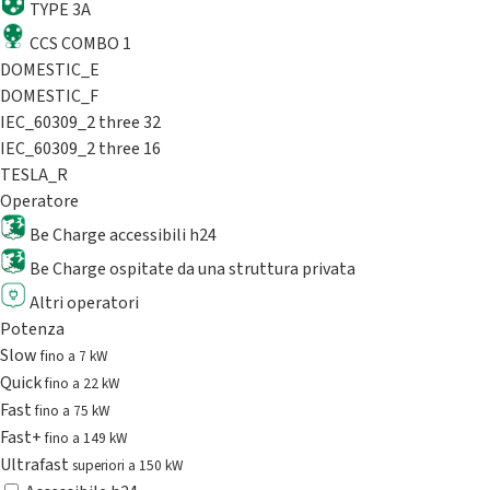
TYPE 3A
CCS COMBO 1
DOMESTIC_E
DOMESTIC_F
IEC_60309_2 three 32
IEC_60309_2 three 16
TESLA_R
Operatore
Be Charge accessibili h24
Be Charge ospitate da una struttura privata
Altri operatori
Potenza
Slow
fino a 7 kW
Quick
fino a 22 kW
Fast
fino a 75 kW
Fast+
fino a 149 kW
Ultrafast
superiori a 150 kW