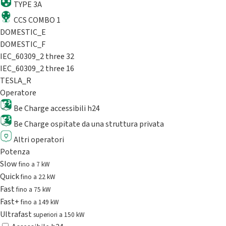
TYPE 3A
CCS COMBO 1
DOMESTIC_E
DOMESTIC_F
IEC_60309_2 three 32
IEC_60309_2 three 16
TESLA_R
Operatore
Be Charge accessibili h24
Be Charge ospitate da una struttura privata
Altri operatori
Potenza
Slow
fino a 7 kW
Quick
fino a 22 kW
Fast
fino a 75 kW
Fast+
fino a 149 kW
Ultrafast
superiori a 150 kW