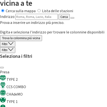
vicina a te
Cerca sulla mappa
Lista delle stazioni
Indirizzo
Cerca
Prova a inserire un indirizzo più preciso.
Digita e seleziona l'indirizzo per trovare le colonnine disponibili
Trova la colonnina piú vicina
Filtri
Filtri
Seleziona i filtri
Presa
TYPE 2
CCS COMBO
CHAdeMO
TYPE 1