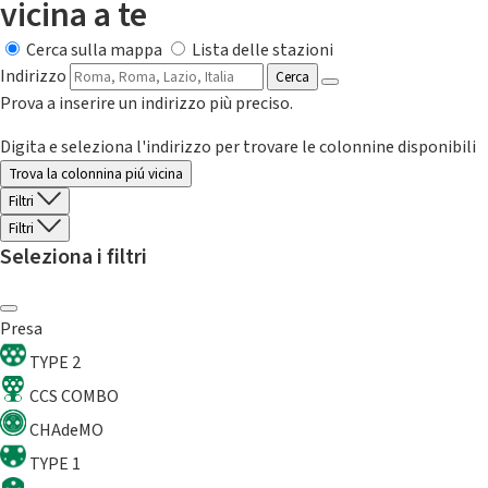
vicina a te
Cerca sulla mappa
Lista delle stazioni
Indirizzo
Cerca
Prova a inserire un indirizzo più preciso.
Digita e seleziona l'indirizzo per trovare le colonnine disponibili
Trova la colonnina piú vicina
Filtri
Filtri
Seleziona i filtri
Presa
TYPE 2
CCS COMBO
CHAdeMO
TYPE 1