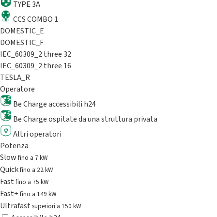
TYPE 3A
CCS COMBO 1
DOMESTIC_E
DOMESTIC_F
IEC_60309_2 three 32
IEC_60309_2 three 16
TESLA_R
Operatore
Be Charge accessibili h24
Be Charge ospitate da una struttura privata
Altri operatori
Potenza
Slow
fino a 7 kW
Quick
fino a 22 kW
Fast
fino a 75 kW
Fast+
fino a 149 kW
Ultrafast
superiori a 150 kW