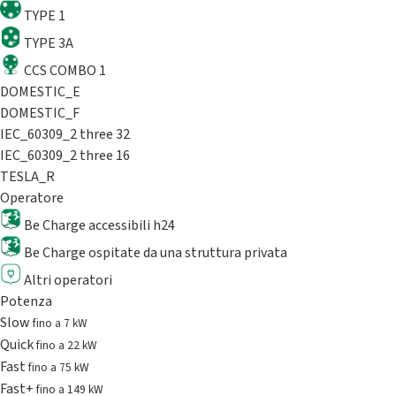
TYPE 1
TYPE 3A
CCS COMBO 1
DOMESTIC_E
DOMESTIC_F
IEC_60309_2 three 32
IEC_60309_2 three 16
TESLA_R
Operatore
Be Charge accessibili h24
Be Charge ospitate da una struttura privata
Altri operatori
Potenza
Slow
fino a 7 kW
Quick
fino a 22 kW
Fast
fino a 75 kW
Fast+
fino a 149 kW