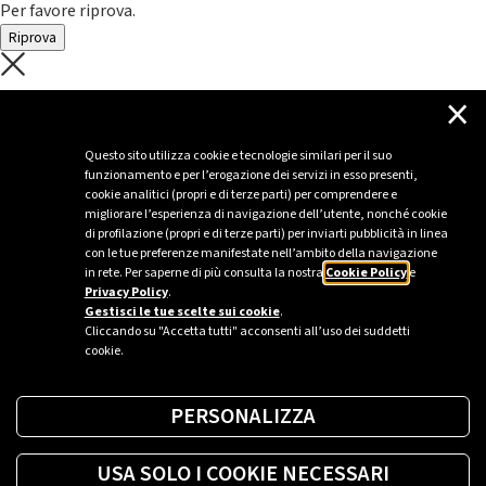
Per favore riprova.
Riprova
C'è un problema con il recupero dei
×
dati.
Questo sito utilizza cookie e tecnologie similari per il suo
funzionamento e per l’erogazione dei servizi in esso presenti,
Per favore riprova piú tardi
cookie analitici (propri e di terze parti) per comprendere e
migliorare l’esperienza di navigazione dell’utente, nonché cookie
Chiudi
di profilazione (propri e di terze parti) per inviarti pubblicità in linea
con le tue preferenze manifestate nell’ambito della navigazione
in rete. Per saperne di più consulta la nostra
Cookie Policy
e
Privacy Policy
.
Sei un’azienda o una PA?
Gestisci le tue scelte sui cookie
.
Cliccando su "Accetta tutti" acconsenti all’uso dei suddetti
cookie.
Trova la soluzione più giusta per te.
PERSONALIZZA
Richiedi una colonnina
USA SOLO I COOKIE NECESSARI