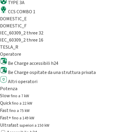
TYPE 3A
CCS COMBO 1
DOMESTIC_E
DOMESTIC_F
IEC_60309_2 three 32
IEC_60309_2 three 16
TESLA_R
Operatore
Be Charge accessibili h24
Be Charge ospitate da una struttura privata
Altri operatori
Potenza
Slow
fino a 7 kW
Quick
fino a 22 kW
Fast
fino a 75 kW
Fast+
fino a 149 kW
Ultrafast
superiori a 150 kW