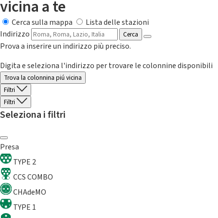
vicina a te
Cerca sulla mappa
Lista delle stazioni
Indirizzo
Cerca
Prova a inserire un indirizzo più preciso.
Digita e seleziona l'indirizzo per trovare le colonnine disponibili
Trova la colonnina piú vicina
Filtri
Filtri
Seleziona i filtri
Presa
TYPE 2
CCS COMBO
CHAdeMO
TYPE 1