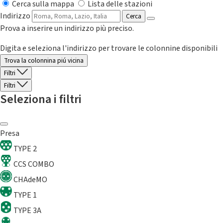
Cerca sulla mappa
Lista delle stazioni
Indirizzo
Cerca
Prova a inserire un indirizzo più preciso.
Digita e seleziona l'indirizzo per trovare le colonnine disponibili
Trova la colonnina piú vicina
Filtri
Filtri
Seleziona i filtri
Presa
TYPE 2
CCS COMBO
CHAdeMO
TYPE 1
TYPE 3A