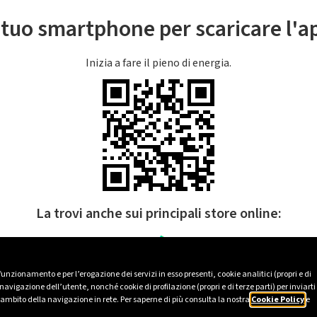
l tuo smartphone per scaricare l'
Inizia a fare il pieno di energia.
La trovi anche sui principali store online:
 funzionamento e per l’erogazione dei servizi in esso presenti, cookie analitici (propri e di
avigazione dell’utente, nonché cookie di profilazione (propri e di terze parti) per inviarti
’ambito della navigazione in rete. Per saperne di più consulta la nostra
Cookie Policy
e