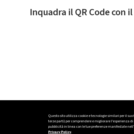
Inquadra il QR Code con i
Questo sito utilizza cookie e tecnologie similari per il suo
terze parti) per comprendere e migliorare l’esperienza di n
pubblicità in linea con le tue preferenze manifestate nell
Privacy Policy
.