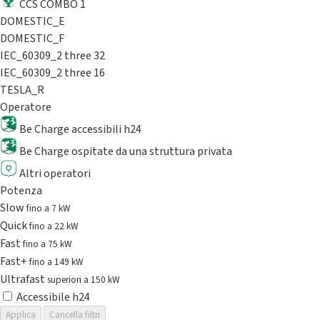
CCS COMBO 1
DOMESTIC_E
DOMESTIC_F
IEC_60309_2 three 32
IEC_60309_2 three 16
TESLA_R
Operatore
Be Charge accessibili h24
Be Charge ospitate da una struttura privata
Altri operatori
Potenza
Slow
fino a 7 kW
Quick
fino a 22 kW
Fast
fino a 75 kW
Fast+
fino a 149 kW
Ultrafast
superiori a 150 kW
Accessibile h24
Applica
Cancella filtri