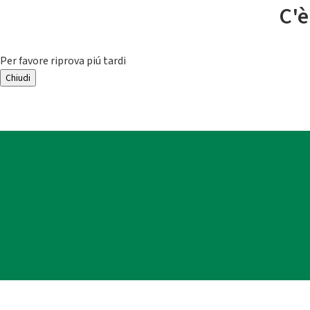
C'è
Per favore riprova piú tardi
Chiudi