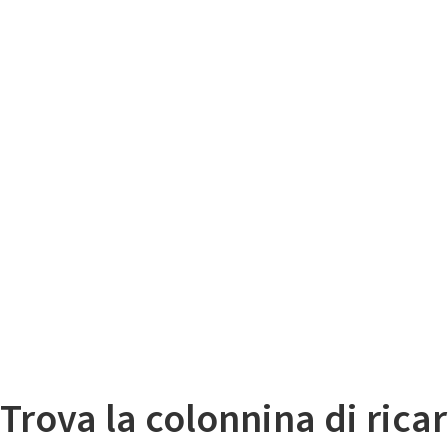
Il
Mappa colonnine di ricarica auto elettriche
Trova la colonnina di ricar