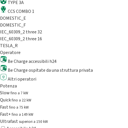
TYPE 3A
CCS COMBO 1
DOMESTIC_E
DOMESTIC_F
IEC_60309_2 three 32
IEC_60309_2 three 16
TESLA_R
Operatore
Be Charge accessibili h24
Be Charge ospitate da una struttura privata
Altri operatori
Potenza
Slow
fino a 7 kW
Quick
fino a 22 kW
Fast
fino a 75 kW
Fast+
fino a 149 kW
Ultrafast
superiori a 150 kW