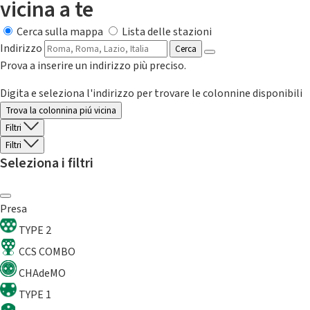
vicina a te
Cerca sulla mappa
Lista delle stazioni
Indirizzo
Cerca
Prova a inserire un indirizzo più preciso.
Digita e seleziona l'indirizzo per trovare le colonnine disponibili
Trova la colonnina piú vicina
Filtri
Filtri
Seleziona i filtri
Presa
TYPE 2
CCS COMBO
CHAdeMO
TYPE 1