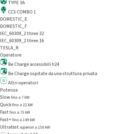
TYPE 3A
CCS COMBO 1
DOMESTIC_E
DOMESTIC_F
IEC_60309_2 three 32
IEC_60309_2 three 16
TESLA_R
Operatore
Be Charge accessibili h24
Be Charge ospitate da una struttura privata
Altri operatori
Potenza
Slow
fino a 7 kW
Quick
fino a 22 kW
Fast
fino a 75 kW
Fast+
fino a 149 kW
Ultrafast
superiori a 150 kW