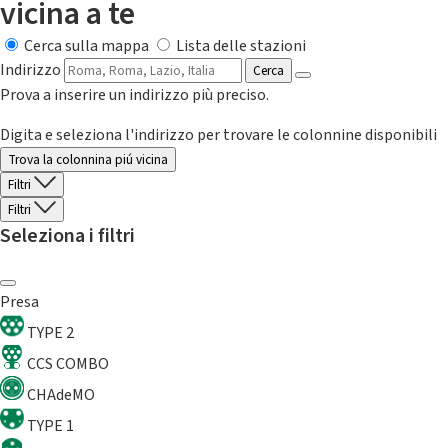
vicina a te
Cerca sulla mappa
Lista delle stazioni
Indirizzo
Cerca
Prova a inserire un indirizzo più preciso.
Digita e seleziona l'indirizzo per trovare le colonnine disponibili
Trova la colonnina piú vicina
Filtri
Filtri
Seleziona i filtri
Presa
TYPE 2
CCS COMBO
CHAdeMO
TYPE 1