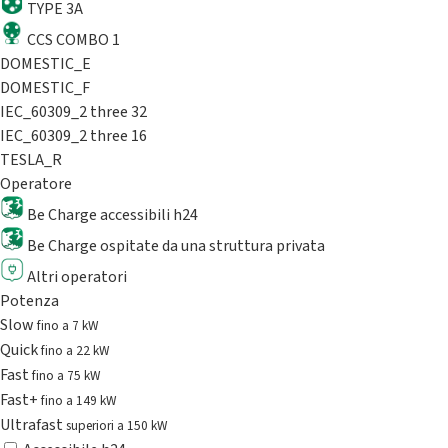
TYPE 3A
CCS COMBO 1
DOMESTIC_E
DOMESTIC_F
IEC_60309_2 three 32
IEC_60309_2 three 16
TESLA_R
Operatore
Be Charge accessibili h24
Be Charge ospitate da una struttura privata
Altri operatori
Potenza
Slow
fino a 7 kW
Quick
fino a 22 kW
Fast
fino a 75 kW
Fast+
fino a 149 kW
Ultrafast
superiori a 150 kW