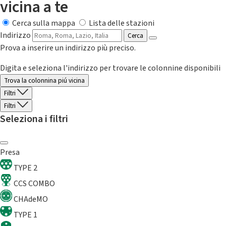
vicina a te
Cerca sulla mappa
Lista delle stazioni
Indirizzo
Cerca
Prova a inserire un indirizzo più preciso.
Digita e seleziona l'indirizzo per trovare le colonnine disponibili
Trova la colonnina piú vicina
Filtri
Filtri
Seleziona i filtri
Presa
TYPE 2
CCS COMBO
CHAdeMO
TYPE 1