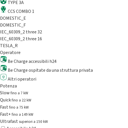
TYPE 3A
CCS COMBO 1
DOMESTIC_E
DOMESTIC_F
IEC_60309_2 three 32
IEC_60309_2 three 16
TESLA_R
Operatore
Be Charge accessibili h24
Be Charge ospitate da una struttura privata
Altri operatori
Potenza
Slow
fino a 7 kW
Quick
fino a 22 kW
Fast
fino a 75 kW
Fast+
fino a 149 kW
Ultrafast
superiori a 150 kW