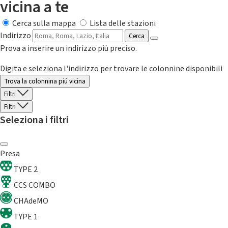
vicina a te
Cerca sulla mappa
Lista delle stazioni
Indirizzo
Cerca
Prova a inserire un indirizzo più preciso.
Digita e seleziona l'indirizzo per trovare le colonnine disponibili
Trova la colonnina piú vicina
Filtri
Filtri
Seleziona i filtri
Presa
TYPE 2
CCS COMBO
CHAdeMO
TYPE 1