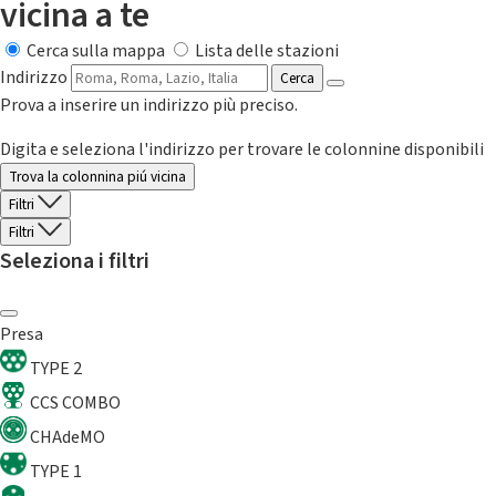
vicina a te
Cerca sulla mappa
Lista delle stazioni
Indirizzo
Cerca
Prova a inserire un indirizzo più preciso.
Digita e seleziona l'indirizzo per trovare le colonnine disponibili
Trova la colonnina piú vicina
Filtri
Filtri
Seleziona i filtri
Presa
TYPE 2
CCS COMBO
CHAdeMO
TYPE 1