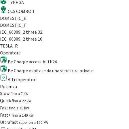
TYPE 3A
CCS COMBO 1
DOMESTIC_E
DOMESTIC_F
IEC_60309_2 three 32
IEC_60309_2 three 16
TESLA_R
Operatore
Be Charge accessibili h24
Be Charge ospitate da una struttura privata
Altri operatori
Potenza
Slow
fino a 7 kW
Quick
fino a 22 kW
Fast
fino a 75 kW
Fast+
fino a 149 kW
Ultrafast
superiori a 150 kW