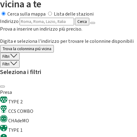
vicina a te
Cerca sulla mappa
Lista delle stazioni
Indirizzo
Cerca
Prova a inserire un indirizzo più preciso.
Digita e seleziona l'indirizzo per trovare le colonnine disponibili
Trova la colonnina piú vicina
Filtri
Filtri
Seleziona i filtri
Presa
TYPE 2
CCS COMBO
CHAdeMO
TYPE 1