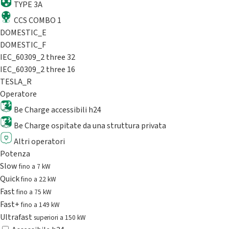
TYPE 3A
CCS COMBO 1
DOMESTIC_E
DOMESTIC_F
IEC_60309_2 three 32
IEC_60309_2 three 16
TESLA_R
Operatore
Be Charge accessibili h24
Be Charge ospitate da una struttura privata
Altri operatori
Potenza
Slow
fino a 7 kW
Quick
fino a 22 kW
Fast
fino a 75 kW
Fast+
fino a 149 kW
Ultrafast
superiori a 150 kW