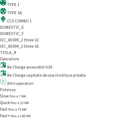
TYPE 1
TYPE 3A
CCS COMBO 1
DOMESTIC_E
DOMESTIC_F
IEC_60309_2 three 32
IEC_60309_2 three 16
TESLA_R
Operatore
Be Charge accessibili h24
Be Charge ospitate da una struttura privata
Altri operatori
Potenza
Slow
fino a 7 kW
Quick
fino a 22 kW
Fast
fino a 75 kW
Fast+
fino a 149 kW