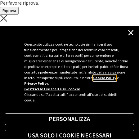
Per favore riprova.
Riprova
C'è un problema con il recupero dei
×
dati.
Questo sito utilizza cookie e tecnologie similari per il suo
funzionamento e per l’erogazione dei servizi in esso presenti,
Per favore riprova piú tardi
cookie analitici (propri e di terze parti) per comprendere e
migliorare l’esperienza di navigazione dell’utente, nonché cookie
Chiudi
di profilazione (propri e di terze parti) per inviarti pubblicità in linea
con le tue preferenze manifestate nell’ambito della navigazione
in rete. Per saperne di più consulta la nostra
Cookie Policy
e
Privacy Policy
.
Sei un’azienda o una PA?
Gestisci le tue scelte sui cookie
.
Cliccando su "Accetta tutti" acconsenti all’uso dei suddetti
cookie.
Trova la soluzione più giusta per te.
PERSONALIZZA
Richiedi una colonnina
USA SOLO I COOKIE NECESSARI