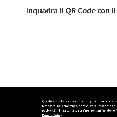
Inquadra il QR Code con i
Questo sito utilizza cookie e tecnologie similari per il suo
terze parti) per comprendere e migliorare l’esperienza di n
pubblicità in linea con le tue preferenze manifestate nell
Privacy Policy
.