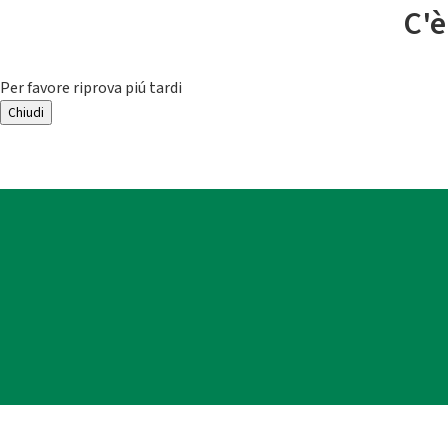
C'è
Per favore riprova piú tardi
Chiudi