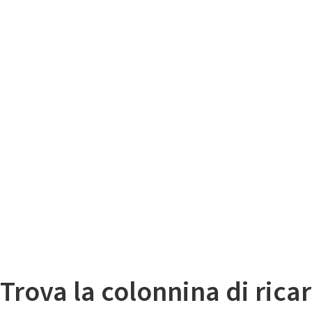
Il
Mappa colonnine di ricarica auto elettriche
Trova la colonnina di ricar