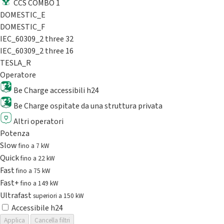
CCS COMBO 1
DOMESTIC_E
DOMESTIC_F
IEC_60309_2 three 32
IEC_60309_2 three 16
TESLA_R
Operatore
Be Charge accessibili h24
Be Charge ospitate da una struttura privata
Altri operatori
Potenza
Slow
fino a 7 kW
Quick
fino a 22 kW
Fast
fino a 75 kW
Fast+
fino a 149 kW
Ultrafast
superiori a 150 kW
Accessibile h24
Applica
Cancella filtri