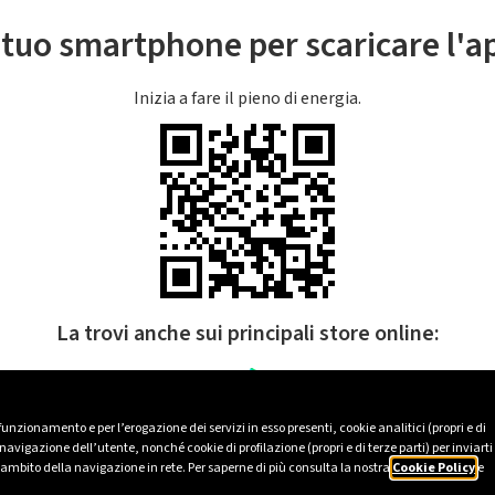
l tuo smartphone per scaricare l'
Inizia a fare il pieno di energia.
La trovi anche sui principali store online:
 funzionamento e per l’erogazione dei servizi in esso presenti, cookie analitici (propri e di
avigazione dell’utente, nonché cookie di profilazione (propri e di terze parti) per inviarti
’ambito della navigazione in rete. Per saperne di più consulta la nostra
Cookie Policy
e