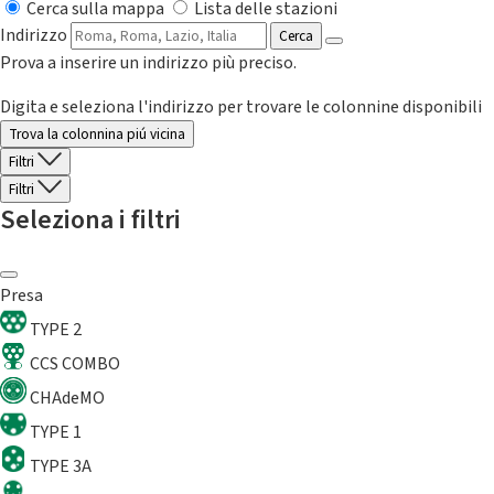
Cerca sulla mappa
Lista delle stazioni
Indirizzo
Cerca
Prova a inserire un indirizzo più preciso.
Digita e seleziona l'indirizzo per trovare le colonnine disponibili
Trova la colonnina piú vicina
Filtri
Filtri
Seleziona i filtri
Presa
TYPE 2
CCS COMBO
CHAdeMO
TYPE 1
TYPE 3A