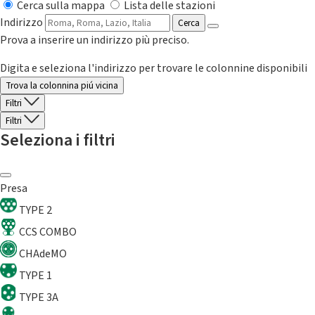
Cerca sulla mappa
Lista delle stazioni
Indirizzo
Cerca
Prova a inserire un indirizzo più preciso.
Digita e seleziona l'indirizzo per trovare le colonnine disponibili
Trova la colonnina piú vicina
Filtri
Filtri
Seleziona i filtri
Presa
TYPE 2
CCS COMBO
CHAdeMO
TYPE 1
TYPE 3A