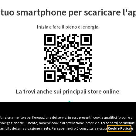
l tuo smartphone per scaricare l'
Inizia a fare il pieno di energia.
La trovi anche sui principali store online:
 funzionamento e per l’erogazione dei servizi in esso presenti, cookie analitici (propri e di
avigazione dell’utente, nonché cookie di profilazione (propri e di terze parti) per inviarti
’ambito della navigazione in rete. Per saperne di più consulta la nostra
Cookie Policy
e