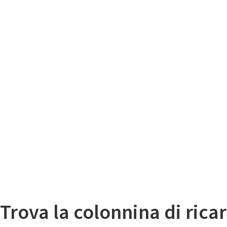
Il
Mappa colonnine di ricarica auto elettriche
Trova la colonnina di ricar