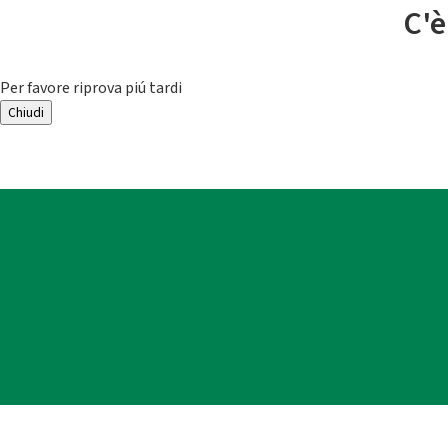
C'è
Per favore riprova piú tardi
Chiudi