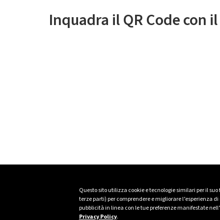
Inquadra il QR Code con i
Questo sito utilizza cookie e tecnologie similari per il suo
terze parti) per comprendere e migliorare l’esperienza di n
pubblicità in linea con le tue preferenze manifestate nell
Privacy Policy
.