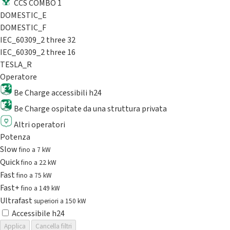
CCS COMBO 1
DOMESTIC_E
DOMESTIC_F
IEC_60309_2 three 32
IEC_60309_2 three 16
TESLA_R
Operatore
Be Charge accessibili h24
Be Charge ospitate da una struttura privata
Altri operatori
Potenza
Slow
fino a 7 kW
Quick
fino a 22 kW
Fast
fino a 75 kW
Fast+
fino a 149 kW
Ultrafast
superiori a 150 kW
Accessibile h24
Applica
Cancella filtri