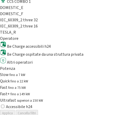
CCS COMBO 1
DOMESTIC_E
DOMESTIC_F
IEC_60309_2 three 32
IEC_60309_2 three 16
TESLA_R
Operatore
Be Charge accessibili h24
Be Charge ospitate da una struttura privata
Altri operatori
Potenza
Slow
fino a 7 kW
Quick
fino a 22 kW
Fast
fino a 75 kW
Fast+
fino a 149 kW
Ultrafast
superiori a 150 kW
Accessibile h24
Applica
Cancella filtri