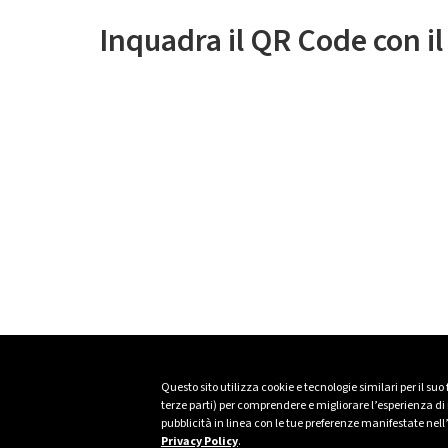
Inquadra il QR Code con i
Questo sito utilizza cookie e tecnologie similari per il suo
terze parti) per comprendere e migliorare l’esperienza di n
pubblicità in linea con le tue preferenze manifestate nell
Privacy Policy
.