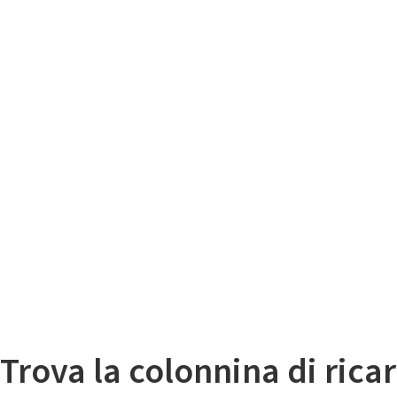
Il
Mappa colonnine di ricarica auto elettriche
Trova la colonnina di ricar