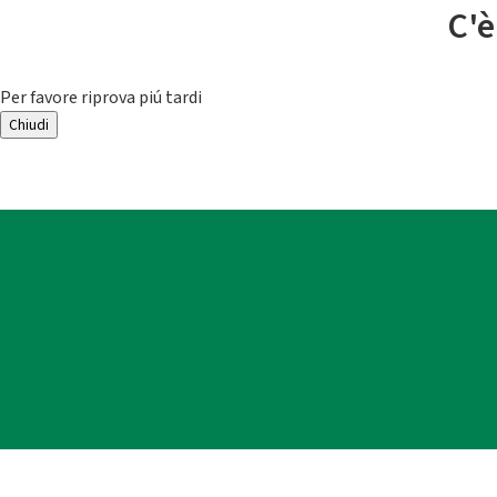
C'è
Per favore riprova piú tardi
Chiudi