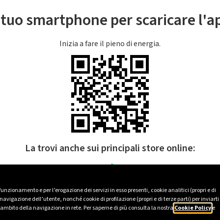
l tuo smartphone per scaricare l'
Inizia a fare il pieno di energia.
La trovi anche sui principali store online:
 funzionamento e per l’erogazione dei servizi in esso presenti, cookie analitici (propri e di
avigazione dell’utente, nonché cookie di profilazione (propri e di terze parti) per inviarti
’ambito della navigazione in rete. Per saperne di più consulta la nostra
Cookie Policy
e