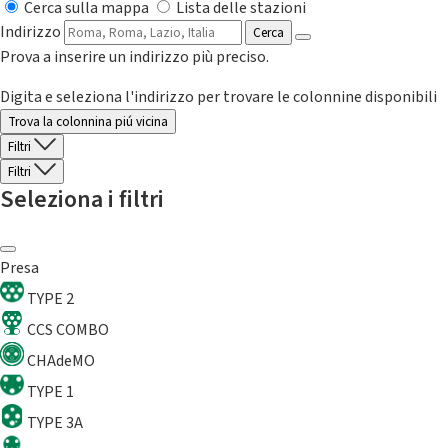
Cerca sulla mappa
Lista delle stazioni
Indirizzo
Cerca
Prova a inserire un indirizzo più preciso.
Digita e seleziona l'indirizzo per trovare le colonnine disponibili
Trova la colonnina piú vicina
Filtri
Filtri
Seleziona i filtri
Presa
TYPE 2
CCS COMBO
CHAdeMO
TYPE 1
TYPE 3A