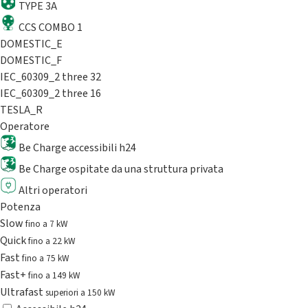
TYPE 3A
CCS COMBO 1
DOMESTIC_E
DOMESTIC_F
IEC_60309_2 three 32
IEC_60309_2 three 16
TESLA_R
Operatore
Be Charge accessibili h24
Be Charge ospitate da una struttura privata
Altri operatori
Potenza
Slow
fino a 7 kW
Quick
fino a 22 kW
Fast
fino a 75 kW
Fast+
fino a 149 kW
Ultrafast
superiori a 150 kW