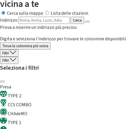
vicina a te
Cerca sulla mappa
Lista delle stazioni
Indirizzo
Cerca
Prova a inserire un indirizzo più preciso.
Digita e seleziona l'indirizzo per trovare le colonnine disponibili
Trova la colonnina piú vicina
Filtri
Filtri
Seleziona i filtri
Presa
TYPE 2
CCS COMBO
CHAdeMO
TYPE 1