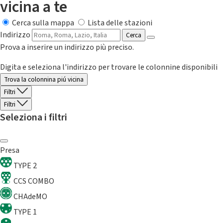
vicina a te
Cerca sulla mappa
Lista delle stazioni
Indirizzo
Cerca
Prova a inserire un indirizzo più preciso.
Digita e seleziona l'indirizzo per trovare le colonnine disponibili
Trova la colonnina piú vicina
Filtri
Filtri
Seleziona i filtri
Presa
TYPE 2
CCS COMBO
CHAdeMO
TYPE 1