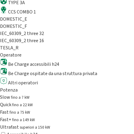
TYPE 3A
CCS COMBO 1
DOMESTIC_E
DOMESTIC_F
IEC_60309_2 three 32
IEC_60309_2 three 16
TESLA_R
Operatore
Be Charge accessibili h24
Be Charge ospitate da una struttura privata
Altri operatori
Potenza
Slow
fino a 7 kW
Quick
fino a 22 kW
Fast
fino a 75 kW
Fast+
fino a 149 kW
Ultrafast
superiori a 150 kW