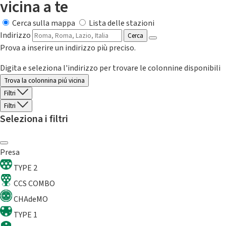
vicina a te
Cerca sulla mappa
Lista delle stazioni
Indirizzo
Cerca
Prova a inserire un indirizzo più preciso.
Digita e seleziona l'indirizzo per trovare le colonnine disponibili
Trova la colonnina piú vicina
Filtri
Filtri
Seleziona i filtri
Presa
TYPE 2
CCS COMBO
CHAdeMO
TYPE 1