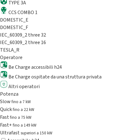
TYPE 3A
CCS COMBO 1
DOMESTIC_E
DOMESTIC_F
IEC_60309_2 three 32
IEC_60309_2 three 16
TESLA_R
Operatore
Be Charge accessibili h24
Be Charge ospitate da una struttura privata
Altri operatori
Potenza
Slow
fino a 7 kW
Quick
fino a 22 kW
Fast
fino a 75 kW
Fast+
fino a 149 kW
Ultrafast
superiori a 150 kW